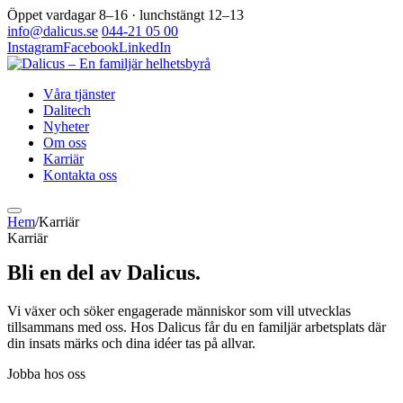
Öppet vardagar 8–16 · lunchstängt 12–13
info@dalicus.se
044-21 05 00
Instagram
Facebook
LinkedIn
Våra tjänster
Dalitech
Nyheter
Om oss
Karriär
Kontakta oss
Hem
/
Karriär
Karriär
Bli en del av Dalicus.
Vi växer och söker engagerade människor som vill utvecklas
tillsammans med oss. Hos Dalicus får du en familjär arbetsplats där
din insats märks och dina idéer tas på allvar.
Jobba hos oss